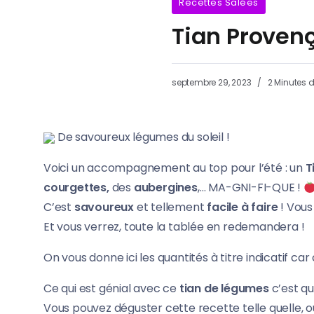
Recettes Salées
Tian Proven
septembre 29, 2023
2 Minutes d
De savoureux légumes du soleil !
Voici un accompagnement au top pour l’été : un
T
courgettes,
des
aubergines
,… MA-GNI-FI-QUE !
C’est
savoureux
et tellement
facile à faire
! Vous
Et vous verrez, toute la tablée en redemandera !
On vous donne ici les quantités à titre indicatif ca
Ce qui est génial avec ce
tian de légumes
c’est qu
Vous pouvez déguster cette recette telle quelle