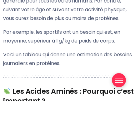
générale pour tous les êtres humains. Par contre,
suivant votre âge et suivant votre activité physique,
vous aurez besoin de plus ou moins de protéines.
Par exemple, les sportifs ont un besoin qui est, en
moyenne, supérieur à 1 g/kg de poids de corps.
Voici un tableau qui donne une estimation des besoins
journaliers en protéines.
∴∴∴∴∴∴∴∴∴∴∴∴∴∴∴∴∴∴∴∴∴∴∴∴∴∴∴∴∴∴∴∴∴∴∴∴∴∴
Les Acides Aminés : Pourquoi c’est
important ?
Comme nous l’avons vu dans le premier paragraphe,
ce qui est important pour notre organisme ce sont les
Acides Aminés qui constituent les protéines que nous