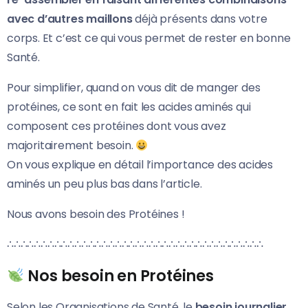
avec d’autres maillons
déjà présents dans votre
corps. Et c’est ce qui vous permet de rester en bonne
Santé.
Pour simplifier, quand on vous dit de manger des
protéines, ce sont en fait les acides aminés qui
composent ces protéines dont vous avez
majoritairement besoin.
On vous explique en détail l’importance des acides
aminés un peu plus bas dans l’article.
Nous avons besoin des Protéines !
∴∴∴∴∴∴∴∴∴∴∴∴∴∴∴∴∴∴∴∴∴∴∴∴∴∴∴∴∴∴∴∴∴∴∴∴∴∴
Nos besoin en Protéines
Selon les Organisations de Santé, le
besoin journalier