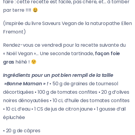
faire : cette recette est facile, pas chère, et… à tomber
par terre !!!!
(Inspirée du livre Saveurs Vegan de la naturopathe Ellen
Fremont)
Rendez-vous ce vendredi pour la recette suivante du
« Noël Vegan »… Une seconde tartinade,
façon foie
gras
héhé !
Ingrédients pour un pot bien rempli de la taille
»Bonne Maman » !
• 50 g de graines de tournesol
décortiquées • 100 g de tomates confites • 20 g d’olives
noires dénoyautées • 10 cL d’huile des tomates confites
• 10 cL d’eau • 1 CS de jus de citron jaune • 1 gousse d’ail
épluchée
• 20 g de câpres