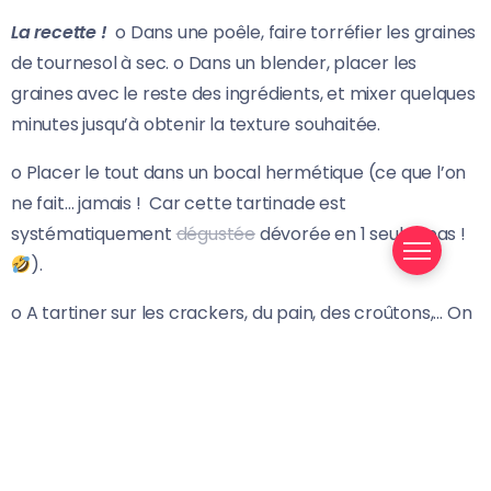
La recette !
o Dans une poêle, faire torréfier les graines
de tournesol à sec. o Dans un blender, placer les
graines avec le reste des ingrédients, et mixer quelques
minutes jusqu’à obtenir la texture souhaitée.
o Placer le tout dans un bocal hermétique (ce que l’on
ne fait… jamais ! Car cette tartinade est
systématiquement
dégustée
dévorée en 1 seul repas !
).
o A tartiner sur les crackers, du pain, des croûtons,… On
adore aussi utiliser des crudités (carottes, tomates
cerises, céleri, champignons, radis,…) pour trempouiller
dedans !
→ Miam miam !